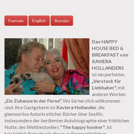
Francais
English
Russian
Das HAPPY
HOUSE BED &
BREAKFAST von
XAVIERA
HOLLANDERS
ist ein perfektes
„Versteck für
Liebhaber“,
mit
anderen Worten:
„Ein Zuhause in der Ferne“.
Wo Sie herzlich willkommen
sind. Ihre Gastgeberin ist
Xaviera Hollander
, die
glamouröse Autorin etlicher Bücher über Sexlife,
insbesondere der berühmten Autobiographie einer fröhlichen
Nutte, des Weltbestsellers
"The happy hooker"
, ist
tatsächlich Betreiberin dieses außergewöhnlichen,