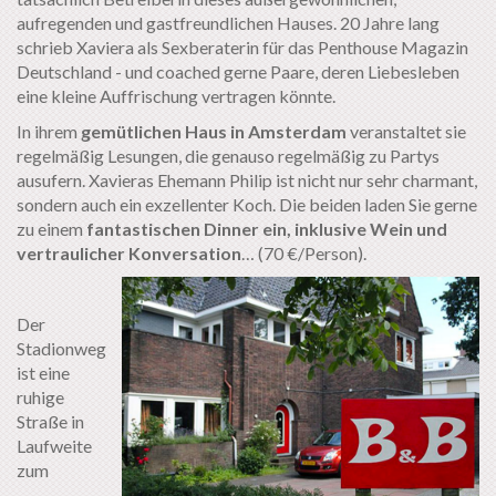
aufregenden und gastfreundlichen Hauses. 20 Jahre lang
schrieb Xaviera als Sexberaterin für das Penthouse Magazin
Deutschland - und coached gerne Paare, deren Liebesleben
eine kleine Auffrischung vertragen könnte.
In ihrem
gemütlichen Haus in Amsterdam
veranstaltet sie
regelmäßig Lesungen, die genauso regelmäßig zu Partys
ausufern. Xavieras Ehemann Philip ist nicht nur sehr charmant,
sondern auch ein exzellenter Koch. Die beiden laden Sie gerne
zu einem
fantastischen Dinner ein, inklusive Wein und
vertraulicher Konversation
… (70 €/Person).
Der
Stadionweg
ist eine
ruhige
Straße in
Laufweite
zum