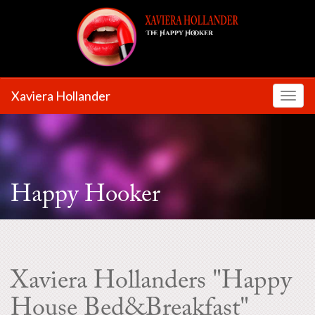
Xaviera Hollander
Toggl
Happy Hooker
Xaviera Hollanders "Happy
House Bed&Breakfast"