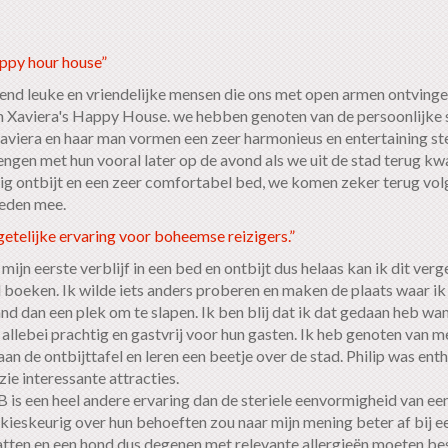
ppy hour house”
end leuke en vriendelijke mensen die ons met open armen ontvingen
n Xaviera's Happy House. we hebben genoten van de persoonlijke se
 Xaviera en haar man vormen een zeer harmonieus en entertaining st
ngen met hun vooral later op de avond als we uit de stad terug k
g ontbijt en een zeer comfortabel bed, we komen zeker terug vol
leden mee.
etelijke ervaring voor boheemse reizigers.”
mijn eerste verblijf in een bed en ontbijt dus helaas kan ik dit ver
 boeken. Ik wilde iets anders proberen en maken de plaats waar ik 
nd dan een plek om te slapen. Ik ben blij dat ik dat gedaan heb wan
allebei prachtig en gastvrij voor hun gasten. Ik heb genoten van m
an de ontbijttafel en leren een beetje over de stad. Philip was ent
zie interessante attracties.
is een heel andere ervaring dan de steriele eenvormigheid van een h
 kieskeurig over hun behoeften zou naar mijn mening beter af bij ee
atten en een hond dus degenen met relevante allergieën moeten bese