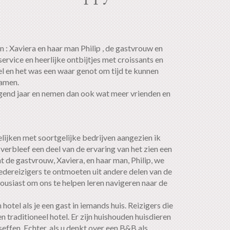
 : Xaviera en haar man Philip , de gastvrouw en
rvice en heerlijke ontbijtjes met croissants en
el en het was een waar genot om tijd te kunnen
wamen.
gend jaar en nemen dan ook wat meer vrienden en
gelijken met soortgelijke bedrijven aangezien ik
verbleef een deel van de ervaring van het zien een
t de gastvrouw, Xaviera, en haar man, Philip, we
edereizigers te ontmoeten uit andere delen van de
housiast om ons te helpen leren navigeren naar de
otel als je een gast in iemands huis. Reizigers die
n traditioneel hotel. Er zijn huishouden huisdieren
ffen. Echter, als u denkt over een B&B als