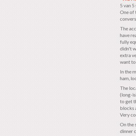
5 van 5
One of 
convers
The acc
have re
fully e
didn't 
extra v
want to 
In the 
ham, loc
The loc
(long-i
to get 
blocks 
Very co
On the s
dinner 