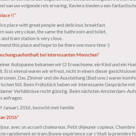
el van uw volgende reis ervaring, Xaviera bieden u een fantastische
lace !!”
nice place with great people and delicious breakfast.
m was very clean, the same the bathroom and toilet.
and tram station is very close.
mend this place and hope to be there one more time :)
schungsaufenthalt bei interessanten Menschen”
iner Autopanne bekamen wir (2 Erwachsene, ein Kind und ein Hun
t. Erst einmal waren wir erfreut, nicht in einem dieser gesichtslos
ersonen. Das Zimmer und die Ausstattung (Bad usw.) waren komfort
rischen Stil. Beim Frühstück haben wir interessante Gespräche mit
amer Verhältnisse recht günstig. Beim nächsten Amsterdam-Aufen
 anfragen.
f Januari, 2016, bezocht met familie
 an 2016”
jour, avec un accueil chaleureux. Petit déjeuner copieux. Chambre et
ble rapidement en tram.Bonne expérience car c'était la première foi