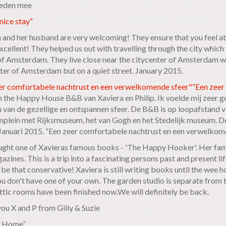
leden mee
nice stay“
 and her husband are very welcoming! They ensure that you feel a
xcellent! They helped us out with travelling through the city which 
of Amsterdam. They live close near the citycenter of Amsterdam wh
nter of Amsterdam but on a quiet street. January 2015
.
er comfortabele nachtrust en een verwelkomende sfeer"“Een zee
n the Happy House B&B van Xaviera en Philip. Ik voelde mij zeer g
 van de gezellige en ontspannen sfeer. De B&B is op loopafstand 
lein met Rijksmuseum, het van Gogh en het Stedelijk museum. D
 Januari 2015. “Een zeer comfortabele nachtrust en een verwelkom
ht one of Xavieras famous books - 'The Happy Hooker'. Her fame
zines. This is a trip into a fascinating persons past and present l
be that conservative! Xaviera is still writing books until the wee h
ou don't have one of your own. The garden studio is separate from t
attic rooms have been finished now.We will definitely be back.
ou X and P from Gilly & Suzie
 Home”