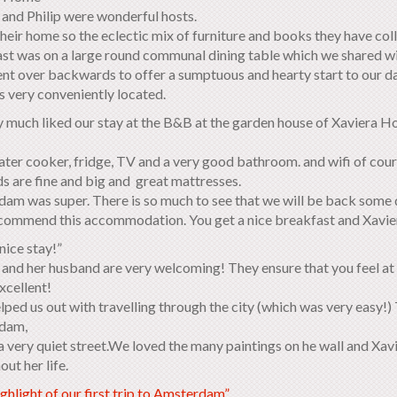
 and Philip were wonderful hosts.
 their home so the eclectic mix of furniture and books they have co
st was on a large round communal dining table which we shared wit
nt over backwards to offer a sumptuous and hearty start to our d
s very conveniently located.
 much liked our stay at the B&B at the garden house of Xaviera Ho
water cooker, fridge, TV and a very good bathroom. and wifi of cou
s are fine and big and great mattresses.
am was super. There is so much to see that we will be back some 
ecommend this accommodation. You get a nice breakfast and Xaviera
nice stay!”
 and her husband are very welcoming! They ensure that you feel at
xcellent!
ped us out with travelling through the city (which was very easy!) 
dam,
a very quiet street.We loved the many paintings on he wall and Xav
ut her life.
ghlight of our first trip to Amsterdam”