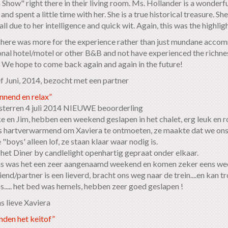
how" right there in their living room. Ms. Hollander is a wonderf
and spent a little time with her. She is a true historical treasure. She
 all due to her intelligence and quick wit. Again, this was the highligh
 here was more for the experience rather than just mundane accom
nal hotel/motel or other B&B and not have experienced the richn
. We hope to come back again and again in the future!
f Juni, 2014, bezocht met een partner
nnend en relax”
 sterren 4 juli 2014 NIEUWE beoorderling
ke en Jim, hebben een weekend geslapen in het chalet, erg leuk en 
 hartverwarmend om Xaviera te ontmoeten, ze maakte dat we ons 
"boys' alleen lof, ze staan klaar waar nodig is.
 het Diner by candlelight openhartig gepraat onder elkaar.
s was het een zeer aangenaamd weekend en komen zeker eens wee
end/partner is een lieverd, bracht ons weg naar de trein....en kan 
s..... het bed was hemels, hebben zeer goed geslapen !
s lieve Xaviera
den het keitof”