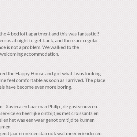
he 4 bed loft apartment and this was fantastic!!
euros at night to get back, and there are regular
nce is not a problem. We walked to the
ery welcoming accommodation.
ooked the Happy House and got what I was looking
me feel comfortable as soon as I arrived. The place
otels have become even more boring.
 : Xaviera en haar man Philip , de gastvrouw en
rvice en heerlijke ontbijtjes met croissants en
el en het was een waar genot om tijd te kunnen
wamen.
gend jaar en nemen dan ook wat meer vrienden en