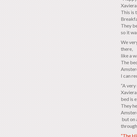
Xaviera
This is
Breakfa
They be
so it wa
We very
there,
like a 
The bed
Amsterd
I can r
“A very 
Xaviera
bed is e
They hel
Amster
but on 
througho
“The Hi