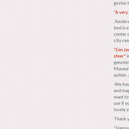
gezins 
“A very 
Xaviera
bed is e
center 
city ce
“Een ze
sfeer"
i
genoten
Museump
achter.
We boug
and maga
want to 
use if y
lovely 
Thank y
“Happy