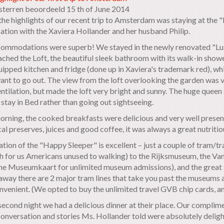
 sterren beoordeeld 15 th of June 2014
the highlights of our recent trip to Amsterdam was staying at the 
ation with the Xaviera Hollander and her husband Philip.
ommodations were superb! We stayed in the newly renovated "Luxu
ached the Loft, the beautiful sleek bathroom with its walk-in showe
quipped kitchen and fridge (done up in Xaviera's trademark red), w
want to go out. The view from the loft overlooking the garden was v
entilation, but made the loft very bright and sunny. The huge quee
stay in Bed rather than going out sightseeing.
morning, the cooked breakfasts were delicious and very well prese
al preserves, juices and good coffee, it was always a great nutritiou
ation of the "Happy Sleeper" is excellent – just a couple of tram/t
sh for us Americans unused to walking) to the Rijksmuseum, the 
the Museumkaart for unlimited museum admissions), and the great 
away there are 2 major tram lines that take you past the museums a
nvenient. (We opted to buy the unlimited travel GVB chip cards, a
econd night we had a delicious dinner at their place. Our complimen
conversation and stories Ms. Hollander told were absolutely deligh