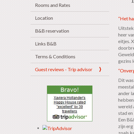
Rooms and Rates
Location
“Het ha
Uitstek
B&B reservation
heer va
eitjes.
Links B&B
doorbre
Geweldi
Terms & Conditions
gezins 
Guest reviews - Trip advisor
“Onverg
Dit was 
meestal
ander la
hebben 
wereld a
stad en 
Een B&B 
zijn erg
zoals k