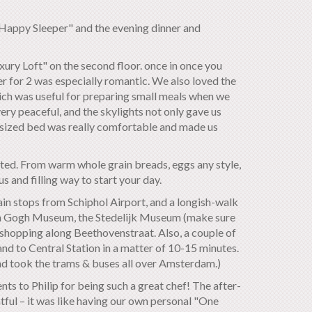
"Happy Sleeper" and the evening dinner and
ry Loft" on the second floor. once in once you
r for 2 was especially romantic. We also loved the
hich was useful for preparing small meals when we
ery peaceful, and the skylights not only gave us
n sized bed was really comfortable and made us
nted. From warm whole grain breads, eggs any style,
s and filling way to start your day.
rain stops from Schiphol Airport, and a longish-walk
Van Gogh Museum, the Stedelijk Museum (make sure
shopping along Beethovenstraat. Also, a couple of
nd to Central Station in a matter of 10-15 minutes.
nd took the trams & buses all over Amsterdam.)
ts to Philip for being such a great chef! The after-
tful – it was like having our own personal "One