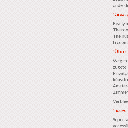
onderde
“Great p
Really 
The roo
The bus 
I recom
“Überra
Wegen e
zugeteil
Privatp
künstle
Amsterd
Zimmers
Verblee
“nouvel
Super sé
accessi