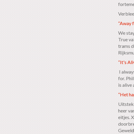
forteme
Verblee
“Away f
We stay
True val
trams d
Rijksmu
“It's Ali
I alway
for. Ph
is aliv
“Het ha
Uitstek
heer va
eitjes.
doorbre
Geweldi