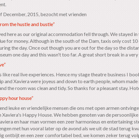
nt.
f December, 2015, bezocht met vrienden
rom the hustle and bustle”
ed here as our original accommodation fell through. We stayed in t
ue for money. Although in the south of the Dam, taxis only cost 10 
uring the day. Once out though you are out for the day so the dista
seum one day and this wasn't too far. A great short break in a v
ve”
s like real live experiences. Hence my stage theatre business I b
ilip and Xaviera were joyeus and down to earth people, whom made 
e and the room was clean and tidy. So thanks for a pleasant stay. H
ppy hour house”
end leuke en vriendelijke mensen die ons met open armen ontvingen
n Xaviera's Happy House. We hebben genoten van de persoonlijke se
 Xaviera en haar man vormen een zeer harmonieus en entertaining st
ngen met hun vooral later op de avond als we uit de stad terug k
g ontbijt en een zeer comfortabel bed, we komen zeker terug vol