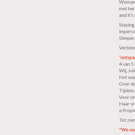
Woman S
met her 
and it's
Staying
imperso
Sleeper
Verblee
“ontspa
4 van 5
Wij, Jo
Het was
Over de 
Tijdens
Voor on
Haar vri
a Propo
Tot zien
"We von