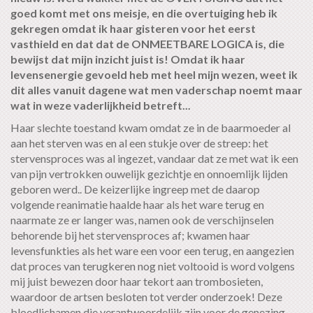
goed komt met ons meisje, en die overtuiging heb ik
gekregen omdat ik haar gisteren voor het eerst
vasthield en dat dat de ONMEETBARE LOGICA is, die
bewijst dat mijn inzicht juist is! Omdat ik haar
levensenergie gevoeld heb met heel mijn wezen, weet ik
dit alles vanuit dagene wat men vaderschap noemt maar
wat in weze vaderlijkheid betreft...
Haar slechte toestand kwam omdat ze in de baarmoeder al
aan het sterven was en al een stukje over de streep: het
stervensproces was al ingezet, vandaar dat ze met wat ik een
van pijn vertrokken ouwelijk gezichtje en onnoemlijk lijden
geboren werd.. De keizerlijke ingreep met de daarop
volgende reanimatie haalde haar als het ware terug en
naarmate ze er langer was, namen ook de verschijnselen
behorende bij het stervensproces af; kwamen haar
levensfunkties als het ware een voor een terug, en aangezien
dat proces van terugkeren nog niet voltooid is word volgens
mij juist bewezen door haar tekort aan trombosieten,
waardoor de artsen besloten tot verder onderzoek! Deze
bloedlichamen die verantwoordelijk zijn voor de genezing