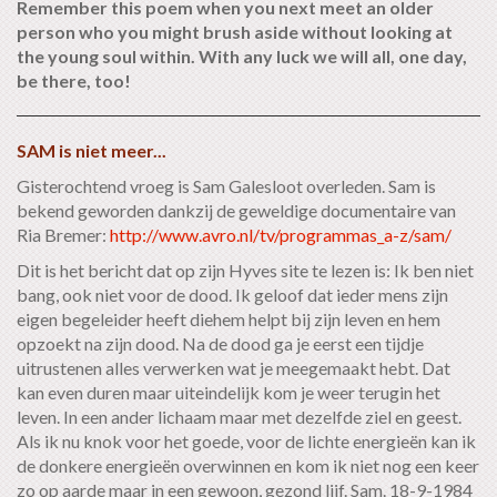
Remember this poem when you next meet an older
person who you might brush aside without looking at
the young soul within. With any luck we will all, one day,
be there, too!
SAM is niet meer...
Gisterochtend vroeg is Sam Galesloot overleden. Sam is
bekend geworden dankzij de geweldige documentaire van
Ria Bremer:
http://www.avro.nl/tv/programmas_a-z/sam/
Dit is het bericht dat op zijn Hyves site te lezen is: Ik ben niet
bang, ook niet voor de dood. Ik geloof dat ieder mens zijn
eigen begeleider heeft diehem helpt bij zijn leven en hem
opzoekt na zijn dood. Na de dood ga je eerst een tijdje
uitrustenen alles verwerken wat je meegemaakt hebt. Dat
kan even duren maar uiteindelijk kom je weer terugin het
leven. In een ander lichaam maar met dezelfde ziel en geest.
Als ik nu knok voor het goede, voor de lichte energieën kan ik
de donkere energieën overwinnen en kom ik niet nog een keer
zo op aarde maar in een gewoon, gezond lijf. Sam. 18-9-1984