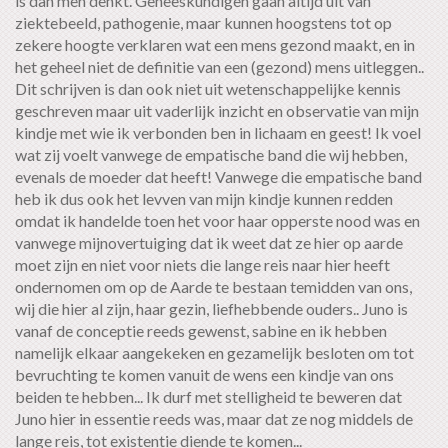
is dan men denkt. Geneeskundigen gaan altijd uit van
ziektebeeld, pathogenie, maar kunnen hoogstens tot op
zekere hoogte verklaren wat een mens gezond maakt, en in
het geheel niet de definitie van een (gezond) mens uitleggen..
Dit schrijven is dan ook niet uit wetenschappelijke kennis
geschreven maar uit vaderlijk inzicht en observatie van mijn
kindje met wie ik verbonden ben in lichaam en geest! Ik voel
wat zij voelt vanwege de empatische band die wij hebben,
evenals de moeder dat heeft! Vanwege die empatische band
heb ik dus ook het levven van mijn kindje kunnen redden
omdat ik handelde toen het voor haar opperste nood was en
vanwege mijnovertuiging dat ik weet dat ze hier op aarde
moet zijn en niet voor niets die lange reis naar hier heeft
ondernomen om op de Aarde te bestaan temidden van ons,
wij die hier al zijn, haar gezin, liefhebbende ouders.. Juno is
vanaf de conceptie reeds gewenst, sabine en ik hebben
namelijk elkaar aangekeken en gezamelijk besloten om tot
bevruchting te komen vanuit de wens een kindje van ons
beiden te hebben... Ik durf met stelligheid te beweren dat
Juno hier in essentie reeds was, maar dat ze nog middels de
lange reis, tot existentie diende te komen...