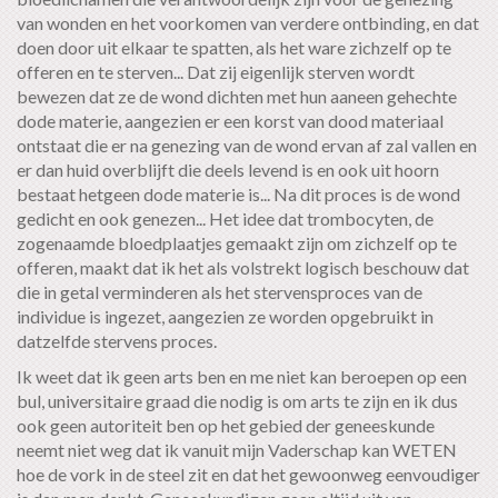
van wonden en het voorkomen van verdere ontbinding, en dat
doen door uit elkaar te spatten, als het ware zichzelf op te
offeren en te sterven... Dat zij eigenlijk sterven wordt
bewezen dat ze de wond dichten met hun aaneen gehechte
dode materie, aangezien er een korst van dood materiaal
ontstaat die er na genezing van de wond ervan af zal vallen en
er dan huid overblijft die deels levend is en ook uit hoorn
bestaat hetgeen dode materie is... Na dit proces is de wond
gedicht en ook genezen... Het idee dat trombocyten, de
zogenaamde bloedplaatjes gemaakt zijn om zichzelf op te
offeren, maakt dat ik het als volstrekt logisch beschouw dat
die in getal verminderen als het stervensproces van de
individue is ingezet, aangezien ze worden opgebruikt in
datzelfde stervens proces.
Ik weet dat ik geen arts ben en me niet kan beroepen op een
bul, universitaire graad die nodig is om arts te zijn en ik dus
ook geen autoriteit ben op het gebied der geneeskunde
neemt niet weg dat ik vanuit mijn Vaderschap kan WETEN
hoe de vork in de steel zit en dat het gewoonweg eenvoudiger