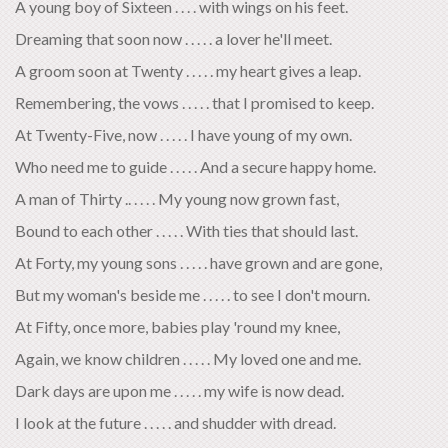
A young boy of Sixteen . . . . with wings on his feet.
Dreaming that soon now . . . . . a lover he'll meet.
A groom soon at Twenty . . . . . my heart gives a leap.
Remembering, the vows . . . . . that I promised to keep.
At Twenty-Five, now . . . . . I have young of my own.
Who need me to guide . . . . . And a secure happy home.
A man of Thirty .. . . . . My young now grown fast,
Bound to each other . . . . . With ties that should last.
At Forty, my young sons . . . . . have grown and are gone,
But my woman's beside me . . . . . to see I don't mourn.
At Fifty, once more, babies play 'round my knee,
Again, we know children . . . . . My loved one and me.
Dark days are upon me . . . . . my wife is now dead.
I look at the future . . . . . and shudder with dread.