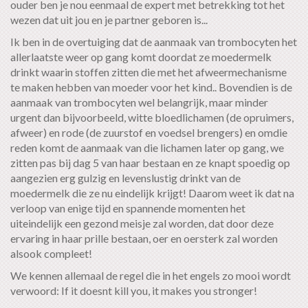
ouder ben je nou eenmaal de expert met betrekking tot het
wezen dat uit jou en je partner geboren is...
Ik ben in de overtuiging dat de aanmaak van trombocyten het
allerlaatste weer op gang komt doordat ze moedermelk
drinkt waarin stoffen zitten die met het afweermechanisme
te maken hebben van moeder voor het kind.. Bovendien is de
aanmaak van trombocyten wel belangrijk, maar minder
urgent dan bijvoorbeeld, witte bloedlichamen (de opruimers,
afweer) en rode (de zuurstof en voedsel brengers) en omdie
reden komt de aanmaak van die lichamen later op gang, we
zitten pas bij dag 5 van haar bestaan en ze knapt spoedig op
aangezien erg gulzig en levenslustig drinkt van de
moedermelk die ze nu eindelijk krijgt! Daarom weet ik dat na
verloop van enige tijd en spannende momenten het
uiteindelijk een gezond meisje zal worden, dat door deze
ervaring in haar prille bestaan, oer en oersterk zal worden
alsook compleet!
We kennen allemaal de regel die in het engels zo mooi wordt
verwoord: If it doesnt kill you, it makes you stronger!