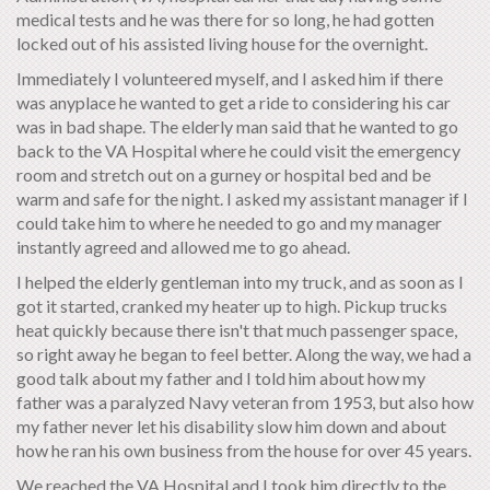
medical tests and he was there for so long, he had gotten
locked out of his assisted living house for the overnight.
Immediately I volunteered myself, and I asked him if there
was anyplace he wanted to get a ride to considering his car
was in bad shape. The elderly man said that he wanted to go
back to the VA Hospital where he could visit the emergency
room and stretch out on a gurney or hospital bed and be
warm and safe for the night. I asked my assistant manager if I
could take him to where he needed to go and my manager
instantly agreed and allowed me to go ahead.
I helped the elderly gentleman into my truck, and as soon as I
got it started, cranked my heater up to high. Pickup trucks
heat quickly because there isn't that much passenger space,
so right away he began to feel better. Along the way, we had a
good talk about my father and I told him about how my
father was a paralyzed Navy veteran from 1953, but also how
my father never let his disability slow him down and about
how he ran his own business from the house for over 45 years.
We reached the VA Hospital and I took him directly to the