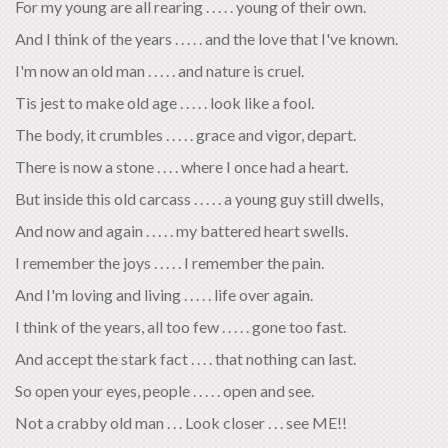
For my young are all rearing . . . . . young of their own.
And I think of the years . . . . . and the love that I've known.
I'm now an old man . . . . . and nature is cruel.
Tis jest to make old age . . . . . look like a fool.
The body, it crumbles . . . . . grace and vigor, depart.
There is now a stone . . . . where I once had a heart.
But inside this old carcass . . . . . a young guy still dwells,
And now and again . . . . . my battered heart swells.
I remember the joys . . . . . I remember the pain.
And I'm loving and living . . . . . life over again.
I think of the years, all too few . . . . . gone too fast.
And accept the stark fact . . . . that nothing can last.
So open your eyes, people . . . . . open and see.
Not a crabby old man . . . Look closer . . . see ME!!