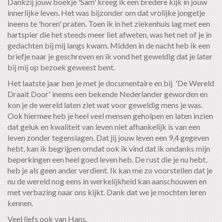
Dankzij jouw boekje 'Sam' kreeg ik een bredere kijk in jouw
innerlijke leven. Het was bijzonder om dat vrolijke jongetje
ineens te 'horen' praten. Toen ik in het ziekenhuis lag met een
hartspier die het steeds meer liet afweten, was het net of je in
gedachten bij mij langs kwam. Midden in de nacht heb ik een
briefje naar je geschreven en ik vond het geweldig dat je later
bij mij op bezoek geweest bent.
Het laatste jaar ben je met je documentaire en bij 'De Wereld
Draait Door' ineens een bekende Nederlander geworden en
kon je de wereld laten ziet wat voor geweldig mens je was.
Ook hiermee heb je heel veel mensen geholpen en laten inzien
dat geluk en kwaliteit van leven niet afhankelijk is van een
leven zonder tegenslagen. Dat jij jouw leven een 9,4 gegeven
hebt, kan ik begrijpen omdat ook ik vind dat ik ondanks mijn
beperkingen een heel goed leven heb. De rust die je nu hebt,
heb je als geen ander verdient. Ik kan me zo voorstellen dat je
nu de wereld nog eens in werkelijkheid kan aanschouwen en
met verbazing naar ons kijkt. Dank dat we je mochten leren
kennen.
Veel liefs ook van Hans,