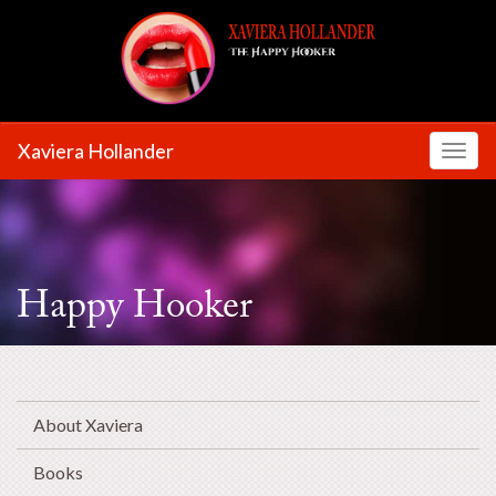
Xaviera Hollander
Toggl
Happy Hooker
About Xaviera
Books