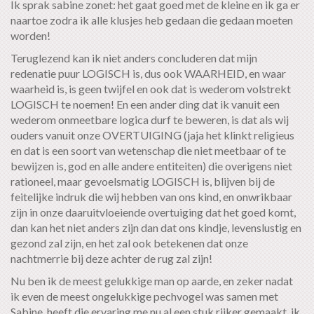
Ik sprak sabine zonet: het gaat goed met de kleine en ik ga er
naartoe zodra ik alle klusjes heb gedaan die gedaan moeten
worden!
Teruglezend kan ik niet anders concluderen dat mijn
redenatie puur LOGISCH is, dus ook WAARHEID, en waar
waarheid is, is geen twijfel en ook dat is wederom volstrekt
LOGISCH te noemen! En een ander ding dat ik vanuit een
wederom onmeetbare logica durf te beweren, is dat als wij
ouders vanuit onze OVERTUIGING (jaja het klinkt religieus
en dat is een soort van wetenschap die niet meetbaar of te
bewijzen is, god en alle andere entiteiten) die overigens niet
rationeel, maar gevoelsmatig LOGISCH is, blijven bij de
feitelijke indruk die wij hebben van ons kind, en onwrikbaar
zijn in onze daaruitvloeiende overtuiging dat het goed komt,
dan kan het niet anders zijn dan dat ons kindje, levenslustig en
gezond zal zijn, en het zal ook betekenen dat onze
nachtmerrie bij deze achter de rug zal zijn!
Nu ben ik de meest gelukkige man op aarde, en zeker nadat
ik even de meest ongelukkige pechvogel was samen met
Sabine, heeft die ervaring me nu al een stuk rijker gemaakt, ik