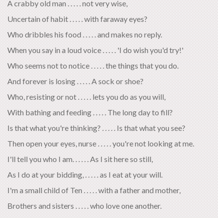
A crabby old man . . . . . not very wise,
Uncertain of habit . . . . . with faraway eyes?
Who dribbles his food . . . . . and makes no reply.
When you say in a loud voice . . . . . 'I do wish you'd try!'
Who seems not to notice . . . . . the things that you do.
And forever is losing . . . . . A sock or shoe?
Who, resisting or not . . . . . lets you do as you will,
With bathing and feeding . . . . . The long day to fill?
Is that what you're thinking? . . . . . Is that what you see?
Then open your eyes, nurse . . . . . you're not looking at me.
I'll tell you who I am. . . . . . As I sit here so still,
As I do at your bidding, . . . . . as I eat at your will.
I'm a small child of Ten . . . . . with a father and mother,
Brothers and sisters . . . . . who love one another.