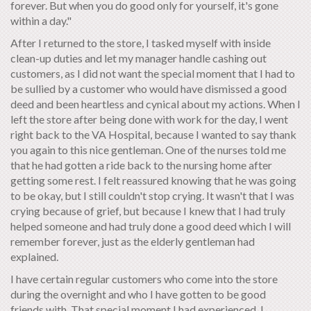
forever. But when you do good only for yourself, it's gone
within a day."
After I returned to the store, I tasked myself with inside
clean-up duties and let my manager handle cashing out
customers, as I did not want the special moment that I had to
be sullied by a customer who would have dismissed a good
deed and been heartless and cynical about my actions. When I
left the store after being done with work for the day, I went
right back to the VA Hospital, because I wanted to say thank
you again to this nice gentleman. One of the nurses told me
that he had gotten a ride back to the nursing home after
getting some rest. I felt reassured knowing that he was going
to be okay, but I still couldn't stop crying. It wasn't that I was
crying because of grief, but because I knew that I had truly
helped someone and had truly done a good deed which I will
remember forever, just as the elderly gentleman had
explained.
I have certain regular customers who come into the store
during the overnight and who I have gotten to be good
friends with. That special moment I had experienced, I