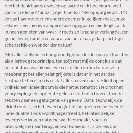
ben het dankbaarste wezen op aarde en ik hou enorm veel
van mijn kleine Mandarijntje, Juno Isis Merope, afgekort JIM
en van haar moeder en andere dochter in gelijken mate, onze
relatie is een nieuwe diepere fase ingegaan en eindelijk zal ik
kunnen genieten van waar ik reeds zo lang naar verlangde, een
gezinsleven, familie en vooral van onze baby, dat prachtige
schepseltje en wonder der natuur!
Met alle ijdelheid en hoogmoedigheid, de idee van de Kunsten
als allerhoogste principe, ten spijt rest mij de conclusie dat
het ontstaan van nieuw leven en de liefde die dat met zich
meebrengt het allerbelangrijkste is dat er in het aardse
bestaan te bereiken is en dat alle streven naar verlichting en
vrijheid een ijdele droom is die niet automatisch leid tot het
voorgespiegelde opperste geluk en dat mijn bovenstaande
teksten daar een getuigenis van geven! Dat uiteondelijk de
cirkel rond is, en het leven begint bij het gezin en hoezeer de
individualiteit ook wordt nagestreefd, het uiteindelijke
levenbs verlangen datgene wat heel maakt, voert er
uiteindelijk ernaar terug, en wat boeiend is, is de reis die
ertussenin wordt gemaakt en het daaruitvolgende inzicht,