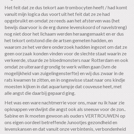
Het feit dat ze dus tekort aan trombocyten heeft / had komt
vanuit mijn logica dus voort uit het feit dat ze ze had
opgebruikt en omdat ze reeds aan het afsterven was (het
bewijs daarvoor is de erg dunne levenskoord of navelstreng)
nog niet door het lichaam werden heraangemaakt en er dus
het tekort ontstond die de artsen gemeten hadden, en
waarom ze het verdere onderzoek hadden ingezet om dat ze
geen oorzaak konden vinden voor de slechte staat waarin ze
verkeerde, stuurde ze bloedmonsters naar Rotterdam en ook
omdat ze uiteraard grondig te werk willen gaan (ivm de
mogelijkheid van zuigelingensterfte) en wij dus zwaar in de
rats kwamen te zitten, en in ongewisse staat naar ons kindje
moesten kijken in dat aquariumpje dat couveuse heet, met
alle angst die daarbij gepaard ging.
Het was een ware nachtmerrie voor ons, maar nu ik haar zie
opknappen verdwijnt die angst ook als sneeuw voor de zon..
Sabine en ik moeten gewoon als ouders VERTROUWEN op
ons eigen oordeel betreffende Junootjes gezondheid en
levenskansen en dat vanuit onze verbintenis, verbondenheid