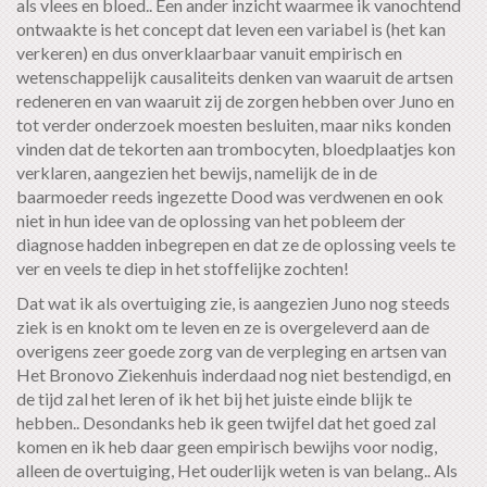
als vlees en bloed.. Een ander inzicht waarmee ik vanochtend
ontwaakte is het concept dat leven een variabel is (het kan
verkeren) en dus onverklaarbaar vanuit empirisch en
wetenschappelijk causaliteits denken van waaruit de artsen
redeneren en van waaruit zij de zorgen hebben over Juno en
tot verder onderzoek moesten besluiten, maar niks konden
vinden dat de tekorten aan trombocyten, bloedplaatjes kon
verklaren, aangezien het bewijs, namelijk de in de
baarmoeder reeds ingezette Dood was verdwenen en ook
niet in hun idee van de oplossing van het pobleem der
diagnose hadden inbegrepen en dat ze de oplossing veels te
ver en veels te diep in het stoffelijke zochten!
Dat wat ik als overtuiging zie, is aangezien Juno nog steeds
ziek is en knokt om te leven en ze is overgeleverd aan de
overigens zeer goede zorg van de verpleging en artsen van
Het Bronovo Ziekenhuis inderdaad nog niet bestendigd, en
de tijd zal het leren of ik het bij het juiste einde blijk te
hebben.. Desondanks heb ik geen twijfel dat het goed zal
komen en ik heb daar geen empirisch bewijhs voor nodig,
alleen de overtuiging, Het ouderlijk weten is van belang.. Als