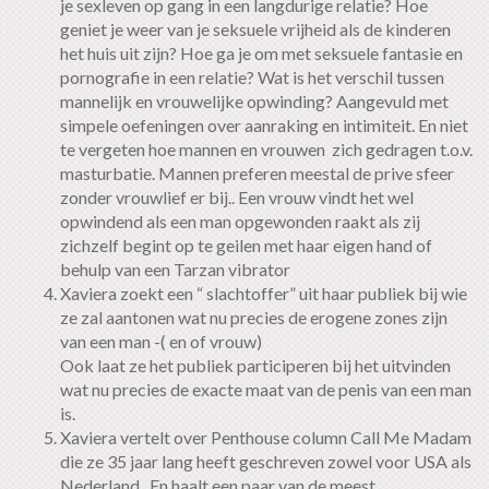
je sexleven op gang in een langdurige relatie? Hoe
geniet je weer van je seksuele vrijheid als de kinderen
het huis uit zijn? Hoe ga je om met seksuele fantasie en
pornografie in een relatie? Wat is het verschil tussen
mannelijk en vrouwelijke opwinding? Aangevuld met
simpele oefeningen over aanraking en intimiteit. En niet
te vergeten hoe mannen en vrouwen zich gedragen t.o.v.
masturbatie. Mannen preferen meestal de prive sfeer
zonder vrouwlief er bij.. Een vrouw vindt het wel
opwindend als een man opgewonden raakt als zij
zichzelf begint op te geilen met haar eigen hand of
behulp van een Tarzan vibrator
Xaviera zoekt een “ slachtoffer” uit haar publiek bij wie
ze zal aantonen wat nu precies de erogene zones zijn
van een man -( en of vrouw)
Ook laat ze het publiek participeren bij het uitvinden
wat nu precies de exacte maat van de penis van een man
is.
Xaviera vertelt over Penthouse column Call Me Madam
die ze 35 jaar lang heeft geschreven zowel voor USA als
Nederland . En haalt een paar van de meest