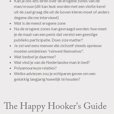
Kan je ons iets leren over de erogene zones van de
man/vrouw (dit kan leuk worden met een vlotte kerel
uit de zaal graag die uit de boven kleren moet of anders
degene die me interviewt)
Wat is de meest erogene zone
Na de erogene zones kan gevraagd worden: hoe meet
je de maat van een penis dat vereist een geestige
publieks participatie. Does size matter?
Je zei wel eens mensen die zichzelf steeds opnieuw
moeten ontdekken
"reinvent themselves
".
Wat bedoel je daarmee?
Wat vind je van de Nederlandse man in bed?
Polyamoureuze relaties?
Welke adviezen zou je echtparen geven om een
gelukkig langjarig huwelijk te houden?
The Happy Hooker's Guide