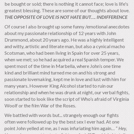
be bought or sold; there is nothing it cannot face; love is life's
greatest blessing. These are some of our thoughts about love.
THE OPPOSITE OF LOVE IS NOT HATE BUT…. INDIFFERENCE
Of course I also brought up some funny /emotional anecdotes
about my passionate relationship of 12 years with John
Drummond, about 20 years ago. He was a highly intelligent
and witty, artistic and literate man, but also a cynical macho
Scotsman, who had been living in Spain for over 25 years,
when we met; so he had acquired a real Spanish temper. We
spent most of the time in Marbella, where John’s one time
kind and brilliant mind turned me on and his strong and
passionate lovemaking, kept me in love and lust with him for
many years. However King Alcohol started to ruin our
relationship and when he was drunk at night, our verbal fights,
soon started to look like the script of Who’s afraid of Virginia
Woolf or the film War of the Roses.
We battled with words but... strangely enough our fights
often were followed up by the best sex I ever had. At one
point John yelled at me, as I was infuriating him again… “
Hey,