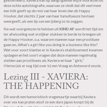
geinterneerd. Xaviera kan op aangrijpende wijze voorlezen uit
deze echte autobiografie, waarvan ze vindt dat dit veel meer
een blik geeft op de rest van haar leven dan de Happy
Hooker, dat slechts 2 jaar van haar tumultueuze bestaan
weergeeft, als een
tip van een ijsberg
zo te zeggen.
Na wat voorgelezen te hebben uit
KIND AF
wordt het tijd om
ter afwisseling wat vrolijker stukken te berde te brengen uit
de Happy Hooker, o.a. waarom mannen naar een prostituee
gaan en...What’s a girl like you doing in a business like this?
Wat voor soort klanten er in Xaviera’s etablissement kwamen
opdagen en het soort vragen dat deze mannen regelmatig
stelden aan prostituees als Xaviera en haar “ girls,”
Hierna (als er nog tijd over is) een Vraag en Antwoord sessie.
Lezing III - XAVIERA:
THE HAPPENING
Dit wordt een humoristisch vragenuurtje waarbij Xaviera
over sex kan praten alsof ze een dure japon koopt bij de