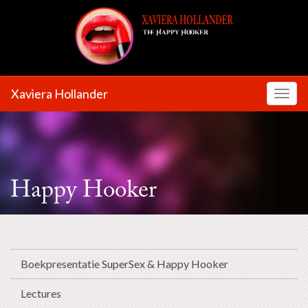
Xaviera Hollander
Toggl
Happy Hooker
Boekpresentatie SuperSex & Happy Hooker
Lectures