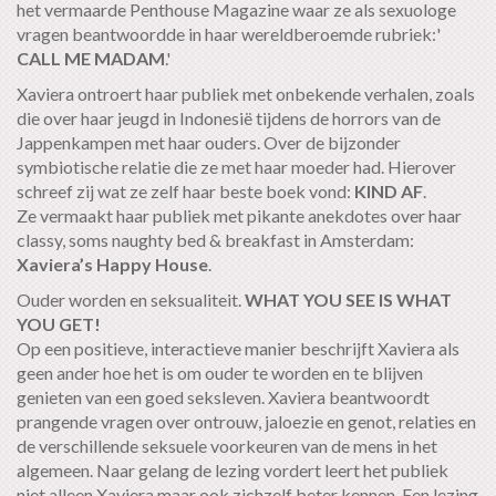
het vermaarde Penthouse Magazine waar ze als sexuologe
vragen beantwoordde in haar wereldberoemde rubriek:'
CALL ME MADAM
.'
Xaviera ontroert haar publiek met onbekende verhalen, zoals
die over haar jeugd in Indonesië tijdens de horrors van de
Jappenkampen met haar ouders. Over de bijzonder
symbiotische relatie die ze met haar moeder had. Hierover
schreef zij wat ze zelf haar beste boek vond:
KIND AF
.
Ze vermaakt haar publiek met pikante anekdotes over haar
classy, soms naughty bed & breakfast in Amsterdam:
Xaviera’s Happy House
.
Ouder worden en seksualiteit.
WHAT YOU SEE IS WHAT
YOU GET!
Op een positieve, interactieve manier beschrijft Xaviera als
geen ander hoe het is om ouder te worden en te blijven
genieten van een goed seksleven. Xaviera beantwoordt
prangende vragen over ontrouw, jaloezie en genot, relaties en
de verschillende seksuele voorkeuren van de mens in het
algemeen. Naar gelang de lezing vordert leert het publiek
niet alleen Xaviera maar ook zichzelf beter kennen. Een lezing