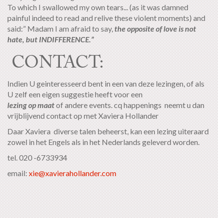
To which I swallowed my own tears... (as it was damned
painful indeed to read and relive these violent moments) and
said:” Madam I am afraid to say,
the opposite of love is not
hate, but INDIFFERENCE.”
CONTACT:
Indien U geinteresseerd bent in een van deze lezingen, of als
U zelf een eigen suggestie heeft voor een
lezing op maat
of andere events. cq happenings neemt u dan
vrijblijvend contact op met Xaviera Hollander
Daar Xaviera diverse talen beheerst, kan een lezing uiteraard
zowel in het Engels als in het Nederlands geleverd worden.
tel. 020 -6733934
email:
xie@xavierahollander.com