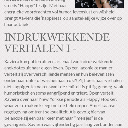
steeds “Happy” te zijn. Met haar
energieke voordrachten vol humor, levenslust en wijsheid
brengt Xaviera die ‘happiness’ op aanstekelijke wijze over op
haar publiek.
INDRUKWEKKENDE
VERHALEN I -
Xaviera kan putten uit een arsenaal van indrukwekkende
anekdotes uit haar eigen leven. Op een laconieke manier
vertelt zij over verschillende mensen en hun belevenissen
onder haar dak - of was het haar rok?! Zij hoeft haar verhalen
niet sappiger te maken want de realiteit is pittig genoeg, vaak
humoristisch en soms aangrijpend en triest. Open vertelt
Xaviera over haar New Yorkse periode als Happy Hooker,
waar ze te maken kreeg met de bekrompen Amerikaanse
regelgeving omtrent seksualiteit. Als gevolg hiervan
belandde zij een paar keer met haar “ meisjes” in de
gevangenis. Xaviera was vijfendertig jaar lang verbonden aan