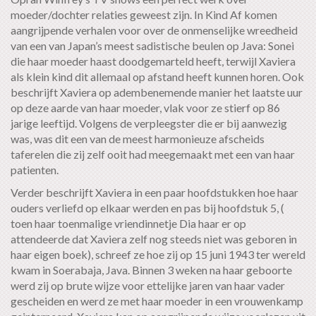
moeder/dochter relaties geweest zijn. In Kind Af komen
aangrijpende verhalen voor over de onmenselijke wreedheid
van een van Japan’s meest sadistische beulen op Java: Sonei
die haar moeder haast doodgemarteld heeft, terwijl Xaviera
als klein kind dit allemaal op afstand heeft kunnen horen. Ook
beschrijft Xaviera op adembenemende manier het laatste uur
op deze aarde van haar moeder, vlak voor ze stierf op 86
jarige leeftijd. Volgens de verpleegster die er bij aanwezig
was, was dit een van de meest harmonieuze afscheids
taferelen die zij zelf ooit had meegemaakt met een van haar
patienten.
Verder beschrijft Xaviera in een paar hoofdstukken hoe haar
ouders verliefd op elkaar werden en pas bij hoofdstuk 5, (
toen haar toenmalige vriendinnetje Dia haar er op
attendeerde dat Xaviera zelf nog steeds niet was geboren in
haar eigen boek), schreef ze hoe zij op 15 juni 1943 ter wereld
kwam in Soerabaja, Java. Binnen 3 weken na haar geboorte
werd zij op brute wijze voor ettelijke jaren van haar vader
gescheiden en werd ze met haar moeder in een vrouwenkamp