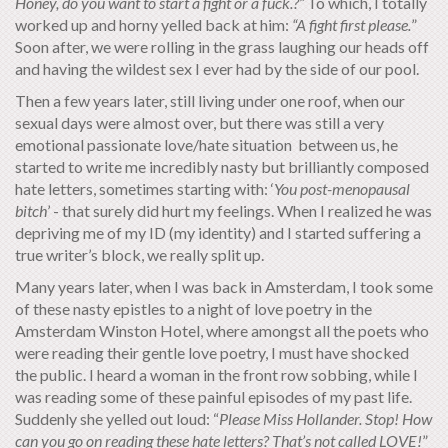
Honey, do you want to start a fight or a fuck.?”
To which, I totally
worked up and horny yelled back at him:
“A fight first
please.
”
Soon after, we were rolling in the grass laughing our heads off
and having the wildest sex I ever had by the side of our pool.
Then a few years later, still living under one roof, when our
sexual days were almost over, but there was still a very
emotional passionate love/hate situation between us, he
started to write me incredibly nasty but brilliantly composed
hate letters, sometimes starting with: ‘
You post-menopausal
bitch
’ - that surely did hurt my feelings. When I realized he was
depriving me of my ID (my identity) and I started suffering a
true writer’s block, we really split up.
Many years later, when I was back in Amsterdam, I took some
of these nasty epistles to a night of love poetry in the
Amsterdam Winston Hotel, where amongst all the poets who
were reading their gentle love poetry, I must have shocked
the public. I heard a woman in the front row sobbing, while I
was reading some of these painful episodes of my past life.
Suddenly she yelled out loud: “
Please Miss Hollander. Stop! How
can you go on reading these hate letters? That’s not called LOVE!
”