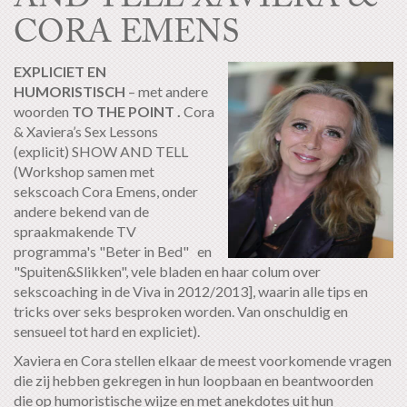
CORA EMENS
EXPLICIET EN
HUMORISTISCH
– met andere
woorden
TO THE POINT .
Cora
& Xaviera’s Sex Lessons
(explicit) SHOW AND TELL
(Workshop samen met
sekscoach Cora Emens, onder
andere bekend van de
spraakmakende TV
programma's "Beter in Bed" en
"Spuiten&Slikken", vele bladen en haar colum over
sekscoaching in de Viva in 2012/2013], waarin alle tips en
tricks over seks besproken worden. Van onschuldig en
sensueel tot hard en expliciet).
Xaviera en Cora stellen elkaar de meest voorkomende vragen
die zij hebben gekregen in hun loopbaan en beantwoorden
die op humoristische wijze en met anekdotes uit hun