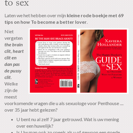
to sex
Laten we het hebben over mijn
kleine rode boekje met 69
tips on how To become a better lover
.
Niet
vergeten
the brain
clit, heart
clit en
dan pas
de pussy
clit
.
Welke
zijn de
meest
voorkomende vragen die u als sexuologe voor Penthouse ....
over 35 jaar hebt gelezen?
U bent nu al zelf 7 jaar getrouwd. Wat is uw mening
over een huwelijk?
Is Uw man ook zo speels als u of gewoon een goede