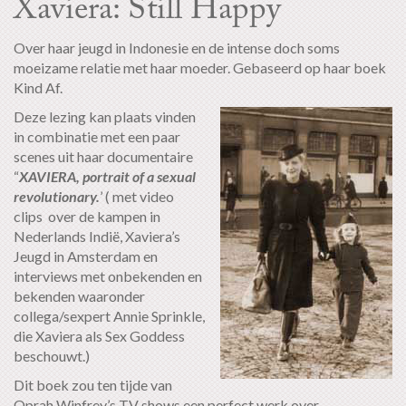
Xaviera: Still Happy
Over haar jeugd in Indonesie en de intense doch soms
moeizame relatie met haar moeder. Gebaseerd op haar boek
Kind Af.
Deze lezing kan plaats vinden
in combinatie met een paar
scenes uit haar documentaire
“
XAVIERA, portrait of a sexual
revolutionary.
’ ( met video
clips over de kampen in
Nederlands Indië, Xaviera’s
Jeugd in Amsterdam en
interviews met onbekenden en
bekenden waaronder
collega/sexpert Annie Sprinkle,
die Xaviera als Sex Goddess
beschouwt.)
Dit boek zou ten tijde van
Oprah Winfrey’s TV shows een perfect werk over